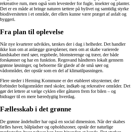
rekreative rum, men også som levesteder for fugle, insekter og planter.
Det er en måde at bringe naturen tættere på bylivet og samtidig styrke
biodiversiteten i et område, der ellers kunne være præget af asfalt og
byggeri.
Fra plan til oplevelse
Når nye kvarterer udvikles, tænkes der i dag i helheder. Det handler
ikke kun om at anlægge græsplæner, men om at skabe varierede
landskaber med søer, regnbede, blomsterenge og træer, der både
forskønner og har en funktion. Regnvand håndteres lokalt gennem
grønne løsninger, og beboerne får glæde af de små søer og
vådområder, der opstår som en del af klimatilpasningen.
Flere steder i Herning Kommune er der etableret stisystemer, der
forbinder boligområder med skoler, indkøb og rekreative områder. Det
gør det lettere at vælge cyklen eller gåturen frem for bilen – og
bidrager til en mere bæredygtig hverdag.
Fællesskab i det grønne
De grønne åndehuller har også en social dimension. Når der skabes
fælles haver, bålpladser og opholdszoner, opstår der naturlige