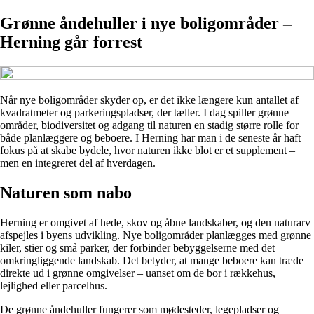
Grønne åndehuller i nye boligområder –
Herning går forrest
Når nye boligområder skyder op, er det ikke længere kun antallet af
kvadratmeter og parkeringspladser, der tæller. I dag spiller grønne
områder, biodiversitet og adgang til naturen en stadig større rolle for
både planlæggere og beboere. I Herning har man i de seneste år haft
fokus på at skabe bydele, hvor naturen ikke blot er et supplement –
men en integreret del af hverdagen.
Naturen som nabo
Herning er omgivet af hede, skov og åbne landskaber, og den naturarv
afspejles i byens udvikling. Nye boligområder planlægges med grønne
kiler, stier og små parker, der forbinder bebyggelserne med det
omkringliggende landskab. Det betyder, at mange beboere kan træde
direkte ud i grønne omgivelser – uanset om de bor i rækkehus,
lejlighed eller parcelhus.
De grønne åndehuller fungerer som mødesteder, legepladser og