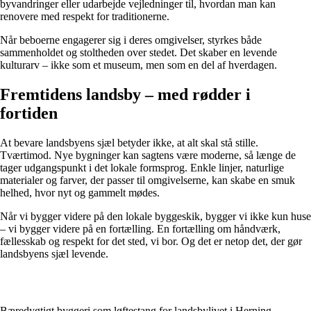
byvandringer eller udarbejde vejledninger til, hvordan man kan
renovere med respekt for traditionerne.
Når beboerne engagerer sig i deres omgivelser, styrkes både
sammenholdet og stoltheden over stedet. Det skaber en levende
kulturarv – ikke som et museum, men som en del af hverdagen.
Fremtidens landsby – med rødder i
fortiden
At bevare landsbyens sjæl betyder ikke, at alt skal stå stille.
Tværtimod. Nye bygninger kan sagtens være moderne, så længe de
tager udgangspunkt i det lokale formsprog. Enkle linjer, naturlige
materialer og farver, der passer til omgivelserne, kan skabe en smuk
helhed, hvor nyt og gammelt mødes.
Når vi bygger videre på den lokale byggeskik, bygger vi ikke kun huse
– vi bygger videre på en fortælling. En fortælling om håndværk,
fællesskab og respekt for det sted, vi bor. Og det er netop det, der gør
landsbyens sjæl levende.
Bæredygtigt byggeri som løftestang for landsbylivet i Herning