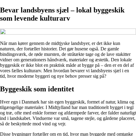
Bevar landsbyens sjæl – lokal byggeskik
som levende kulturarv
Når man kører gennem de midtjyske landsbyer, er det ikke kun
naturen, der fortæller historier. Det gør husene også. De gamle
bindingsværk, de røde mursten, de stråtækte tage og de lave stakitter
vidner om generationers håndværk, materialer og æstetik. Den lokale
byggeskik er ikke blot en praktisk måde at bygge på – den er en del af
vores fælles kulturarv. Men hvordan bevarer vi landsbyens sjæl i en
tid, hvor moderne byggeri og nye behov presser sig på?
Byggeskik som identitet
Hver egn i Danmark har sin egen byggeskik, formet af natur, klima og
tilgængelige materialer. I Midtjylland har man traditionelt bygget i tegl
og træ, ofte med enkle former og afdæmpede farver, der falder naturligt
ind i landskabet. Vinduerne var små, tagene stejle, og gårdene placeret,
så de beskyttede mod vind og vejr.
Disse bygninger fortæller om en tid, hvor man byggede med omtanke