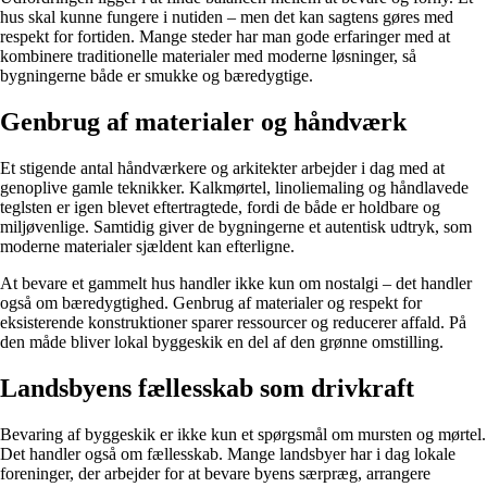
hus skal kunne fungere i nutiden – men det kan sagtens gøres med
respekt for fortiden. Mange steder har man gode erfaringer med at
kombinere traditionelle materialer med moderne løsninger, så
bygningerne både er smukke og bæredygtige.
Genbrug af materialer og håndværk
Et stigende antal håndværkere og arkitekter arbejder i dag med at
genoplive gamle teknikker. Kalkmørtel, linoliemaling og håndlavede
teglsten er igen blevet eftertragtede, fordi de både er holdbare og
miljøvenlige. Samtidig giver de bygningerne et autentisk udtryk, som
moderne materialer sjældent kan efterligne.
At bevare et gammelt hus handler ikke kun om nostalgi – det handler
også om bæredygtighed. Genbrug af materialer og respekt for
eksisterende konstruktioner sparer ressourcer og reducerer affald. På
den måde bliver lokal byggeskik en del af den grønne omstilling.
Landsbyens fællesskab som drivkraft
Bevaring af byggeskik er ikke kun et spørgsmål om mursten og mørtel.
Det handler også om fællesskab. Mange landsbyer har i dag lokale
foreninger, der arbejder for at bevare byens særpræg, arrangere