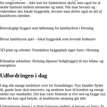
for omgivelserne – ikke kun for funktionens skyld, men også for at
skabe harmoni mellem menneske og natur. Når man bevarer og
viderefører den lokale byggeskik, bevarer man derfor også en del af
landsbyens identitet.
Bæredygtigt byggeri som løftestang for landsbylivet i Herning
Bevar landsbyens sjæl – lokal byggeskik som levende kulturarv
3D-print og robotter: Fremtidens byggeplads tager form i Herning
Klimaklar arkitektur: Herning tilpasser boligbyggeri til nye klima- og
energikrav
Udfordringen i dag
I dag står mange landsbyer over for forandringer. Nye familier flytter
til, gamle huse skal renoveres, og moderne krav til komfort og energi
sætter nye standarder. Det kan være fristende at rive ned og bygge nyt,
men det kan også betyde, at landsbyens særpræg går tabt.
Udfordringen ligger i at finde balancen mellem at bevare og forny. Et